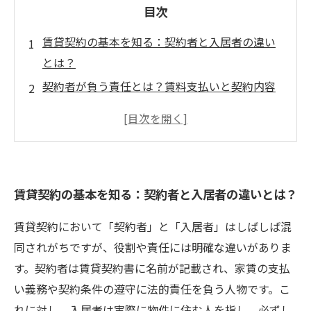
目次
賃貸契約の基本を知る：契約者と入居者の違い
とは？
契約者が負う責任とは？賃料支払いと契約内容
の遵守について
実際に住む人、入居者の役割と契約者との関係
性を理解する
契約可否を判断するポイント：オーナーと借主
賃貸契約の基本を知る：契約者と入居者の違いとは？
の双方が安心するために
賃貸契約の成功ストーリー：契約者と入居者を
賃貸契約において「契約者」と「入居者」はしばしば混
正しく理解しトラブル回避へ
同されがちですが、役割や責任には明確な違いがありま
契約者と入居者は同じ？混同しやすいポイント
す。契約者は賃貸契約書に名前が記載され、家賃の支払
を整理しよう
い義務や契約条件の遵守に法的責任を負う人物です。こ
失敗しない賃貸契約のために押さえるべき重要
れに対し、入居者は実際に物件に住む人を指し、必ずし