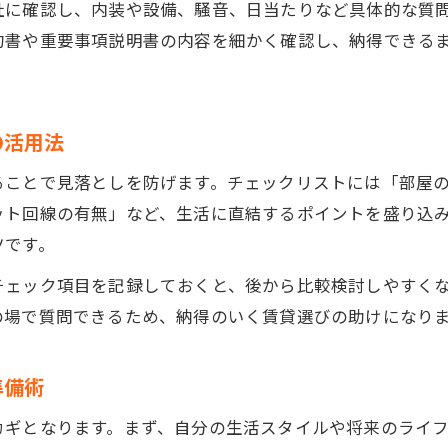
社に確認し、内装や設備、騒音、日当たりなど具体的な質
賃貸下見時に絶対外せない現地チェックリスト
約書や重要事項説明書の内容を細かく確認し、納得できる
賃貸物件比較で重視したい日当たりや静かさ
賃貸現地下見で駅からの距離や安全性を確認
賃貸選びで内見時に注目したいポイントまとめ
の活用法
自分に合う賃貸の基準と下見活用術まとめ
ることで見落としを防げます。チェックリストには「部屋
賃貸選びで自分に合う基準を明確にする方法
ット回線の有無」など、生活に直結するポイントを盛り込
賃貸下見を最大限に活かす具体的な活用術
ツです。
賃貸物件選びの最終決定で後悔しないコツ
チェック項目を記録しておくと、後から比較検討しやすく
賃貸下見後に比較すべきポイントの振り返り
の場で質問できるため、納得のいく賃貸選びの助けになり
賃貸生活を快適にするための下見基準まとめ
準備術
カギとなります。まず、自分の生活スタイルや将来のライ