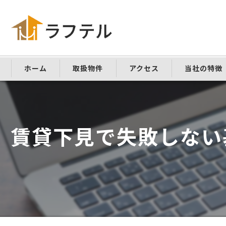
ホーム
取扱物件
アクセス
当社の特徴
仲介手数料な
敷金礼金なし
賃貸下見で失敗しない
家具家電付き
学生向け
ペット可