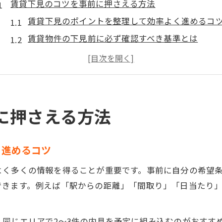
賃貸下見のコツを事前に押さえる方法
賃貸下見のポイントを整理して効率よく進めるコ
賃貸物件の下見前に必ず確認すべき基準とは
賃貸下見なしで後悔しないための準備方法
賃貸下見で持参したいチェックリストの活用法
賃貸選びを成功させるための下見事前準備術
一人暮らしで賃貸選びに失敗しない秘訣
に押さえる方法
賃貸で一人暮らしを始める際の選び方のコツ
賃貸一人暮らしに最適な物件の見極め方とは
く進めるコツ
賃貸下見で失敗しないための比較ポイント
よく多くの情報を得ることが重要です。事前に自分の希望
賃貸選びで重視すべき生活動線と設備の確認
できます。例えば「駅からの距離」「間取り」「日当たり
賃貸物件選びで見逃しやすい注意点と対策
賃貸の意味や読み方もわかる下見準備ガイド
同じエリアで2〜3件の内見を予定に組み込むのがおすす