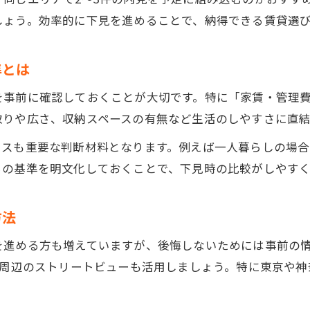
賃貸の意味と正しい読み方を基礎から確認
しょう。効率的に下見を進めることで、納得できる賃貸選
賃貸読み方や基本用語を下見前に整理しよう
賃貸人・賃貸しの違いと契約前のポイント解説
準とは
賃貸基礎知識を押さえた下見準備の進め方
を事前に確認しておくことが大切です。特に「家賃・管理
賃貸下見で役立つ専門用語の簡単解説
取りや広さ、収納スペースの有無など生活のしやすさに直
手取り16万円から逆算した賃貸下見ポイント
セスも重要な判断材料となります。例えば一人暮らしの場
賃貸下見時に手取り16万円の家賃目安を確認
らの基準を明文化しておくことで、下見時の比較がしやすく
賃貸で無理のない家賃設定と下見の注意点
賃貸物件選びと生活費を意識した下見のコツ
方法
賃貸下見で生活費と家賃バランスを見直す方法
を進める方も増えていますが、後悔しないためには事前の
賃貸一人暮らしに最適な家賃の考え方とは
地周辺のストリートビューも活用しましょう。特に東京や
賃貸物件比較で見逃せない現地チェック項目
賃貸下見で見るべき設備や周辺環境のポイント