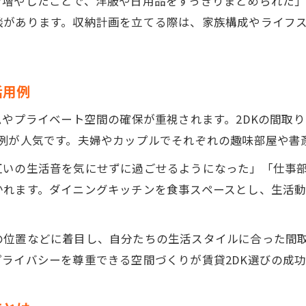
を増やしたことで、洋服や日用品をすっきりまとめられた
賃貸2DKで分けられる生活空間の活用法
談があります。収納計画を立てる際は、家族構成やライフ
賃貸2DKの収納力を上げる実践アイデア
在宅ワークも快適にできる賃貸2DKの工夫
賃貸2DKで掃除や片付けを楽にするポイント
活用例
2DK賃貸の家賃相場や活用ポイントを紹介
ムやプライベート空間の確保が重視されます。2DKの間取
賃貸2DKの家賃相場とコスパ重視の探し方
用例が人気です。夫婦やカップルでそれぞれの趣味部屋や書
賃貸2DKはなぜ家賃が安いのか徹底解説
互いの生活音を気にせずに過ごせるようになった」「仕事部
賃貸2DKのおすすめ活用ポイントを紹介
かれます。ダイニングキッチンを食事スペースとし、生活
家賃相場から考える賃貸2DKの選び方
賃貸2DKで後悔しないための選択基準
の位置などに着目し、自分たちの生活スタイルに合った間
ライバシーを尊重できる空間づくりが賃貸2DK選びの成