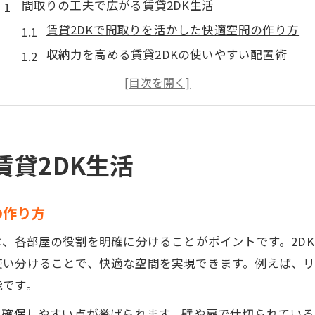
間取りの工夫で広がる賃貸2DK生活
賃貸2DKで間取りを活かした快適空間の作り方
収納力を高める賃貸2DKの使いやすい配置術
二人暮らしに嬉しい賃貸2DKの間取り活用例
賃貸2DKで在宅ワークを快適にする工夫とは
広さを最大限に活かす賃貸2DKの分け方ポイント
2DK賃貸の使い勝手を徹底解説
貸2DK生活
賃貸2DKの使い勝手を左右するポイントを解説
キッチンと居室の分離が叶う賃貸2DKの魅力
の作り方
賃貸2DKの生活動線と使いやすさを考える
は、各部屋の役割を明確に分けることがポイントです。2D
二人暮らしに最適な賃貸2DKの使い方アイデア
使い分けることで、快適な空間を実現できます。例えば、
賃貸2DKで収納力を高めるレイアウト事例
能です。
二人暮らしに最適な2DK賃貸の選び方
を確保しやすい点が挙げられます。壁や扉で仕切られてい