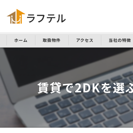
ホーム
取扱物件
アクセス
当社の特徴
仲介手数料な
敷金礼金なし
賃貸で2DKを
家具家電付き
学生向け
ペット可