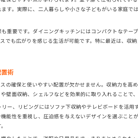
賃貸2DKで二人暮らしを快適にする間取り選び
ます。実際に、二人暮らしや小さな子どもがいる家庭では
プライバシー確保に強い賃貸2DKの選択ポイント
賃貸2DKで生活リズムが違う場合の使い分け方法
保も重要です。ダイニングキッチンにはコンパクトなテー
二人暮らしが賃貸2DKで気をつけたいポイント
ースでも広がりを感じる生活が可能です。特に最近は、収
賃貸2DKの家賃相場とコスパを見極める視点
1LDKと比較した2DK賃貸の魅力とは
賃貸2DKと1LDKの間取り比較で分かる違い
配置術
賃貸2DKが選ばれる理由と1LDKとの使い勝手差
ースの確保と使いやすい配置が欠かせません。収納力を高
生活音の分離が叶う賃貸2DKのメリットとは
ドや壁面収納、シェルフなどを効果的に取り入れることで
賃貸2DKと1LDKの家賃差や広さを比較しよう
トリー、リビングにはソファ下収納やテレビボードを活用
在宅ワーク向きの賃貸2DKと1LDKの選び方
や機能性を重視し、圧迫感を与えないデザインを選ぶこと
賃貸で2DKを快適に使いこなすコツ
す。
賃貸2DKで快適に暮らすための家具配置術