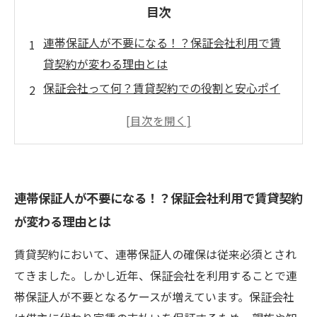
目次
連帯保証人が不要になる！？保証会社利用で賃
貸契約が変わる理由とは
保証会社って何？賃貸契約での役割と安心ポイ
ントを徹底解説
保証会社利用のメリットとデメリット、知って
おきたい注意点を紹介
実際の契約での流れをストーリーで解説！保証
連帯保証人が不要になる！？保証会社利用で賃貸契約
会社でスムーズな契約を実現
が変わる理由とは
賃貸市場はどう変わる？連帯保証人不要の新し
い契約形態の未来とは
賃貸契約において、連帯保証人の確保は従来必須とされ
急増中！保証会社利用で連帯保証人なしの賃貸
てきました。しかし近年、保証会社を利用することで連
契約が選ばれる理由
帯保証人が不要となるケースが増えています。保証会社
連帯保証人不要の賃貸契約を成功させるための