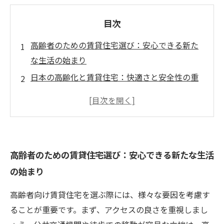
目次
高齢者のための賃貸住宅選び：安心できる新た
な生活の始まり
日本の高齢化と賃貸住宅：快適さと安全性の重
要性
理想の住まいとは？バリアフリーとアクセスの
ポイント
医療機関の近さが支える高齢者の生活：選ぶ際
高齢者のための賃貸住宅選び：安心できる新たな生活
のチェックリスト
の始まり
賃貸物件選びで知っておくべき具体的なアドバ
イス
高齢者向け賃貸住宅を選ぶ際には、様々な要因を考慮す
高齢者向け賃貸住宅と福祉サービスの連携：未
ることが重要です。まず、アクセスの良さを重視しまし
来への展望