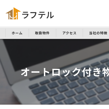
ホーム
取扱物件
アクセス
当社の特徴
仲介手数料な
敷金礼金なし
オートロック付き
家具家電付き
学生向け
ペット可