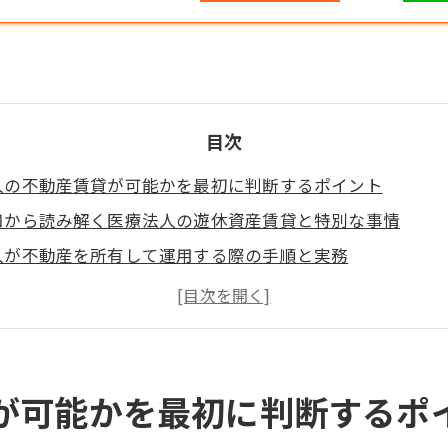
目次
人の不動産賃貸が可能かを最初に判断するポイント
知から読み解く医療法人の遊休資産賃貸と特別な事情
人が不動産を所有して運用する際の手順と実務
人の不動産賃貸における税務・消費税の実務にも注目
投資や賃貸スキームの選択肢を徹底比較
承や薬局への賃貸で発生しやすい契約リスクを回避するた
全体像と定款変更の申請から賃貸開始までの流れを完全解
が可能かを最初に判断するポ
要