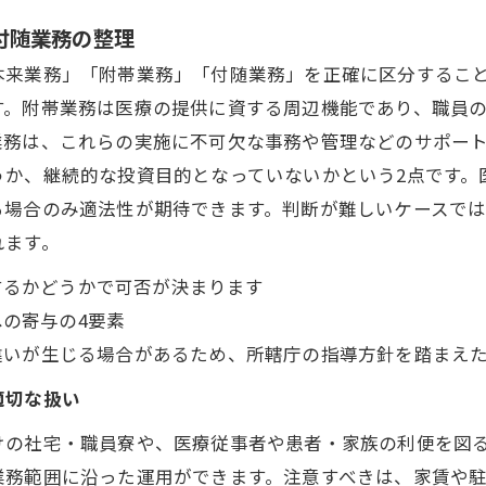
付随業務の整理
本来業務」「附帯業務」「付随業務」を正確に区分するこ
す。附帯業務は医療の提供に資する周辺機能であり、職員
業務は、これらの実施に不可欠な事務や管理などのサポー
うか、継続的な投資目的となっていないかという2点です。
る場合のみ適法性が期待できます。判断が難しいケースで
れます。
するかどうかで可否が決まります
への寄与の4要素
違いが生じる場合があるため、所轄庁の指導方針を踏まえ
適切な扱い
けの社宅・職員寮や、医療従事者や患者・家族の利便を図
業務範囲に沿った運用ができます。注意すべきは、家賃や