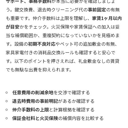
サポート、事務手数料
が本当に必要かを確認しましょ
う。鍵交換費、退去時クリーニング代の
事前固定
の有無
も重要です。仲介手数料は上限を理解し、
家賃1ヶ月以内
が目安
かをチェック。火災保険や家賃保証への加入は妥
当な補償範囲か、重複契約になっていないかを見極めま
す。設備の
初期不良対応
やペット可の追加敷金の有無、
家具家電付きの消耗品交換ルールも確認すると安心で
す。以下のポイントを押さえれば、礼金敷金なしの賃貸
でも無駄な出費を抑えられます。
任意費用の削減余地
を交渉で確認する
退去時費用の事前明記
があるか確認する
仲介手数料の上限
と計算根拠を確認する
保証会社料と火災保険
の補償内容を比較する