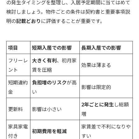
の発生タイミングを整理し、入居予定期間に当てはめて
検討しましょう。物件ごとの条件は契約書と重要事項説
明の
記載どおり
に評価することが重要です。
項目
短期入居での影響
長期入居での影響
フリーレ
大きく有利
、初月家
効果は薄まる
ント
賃を圧縮
短期違約
負担増のリスク
が高
影響は限定的
金
い
2年ごとに発生
し総額
更新料
影響は小さい
増
家具家電
家賃差で不利になりや
初期費用を軽減
付き
すい