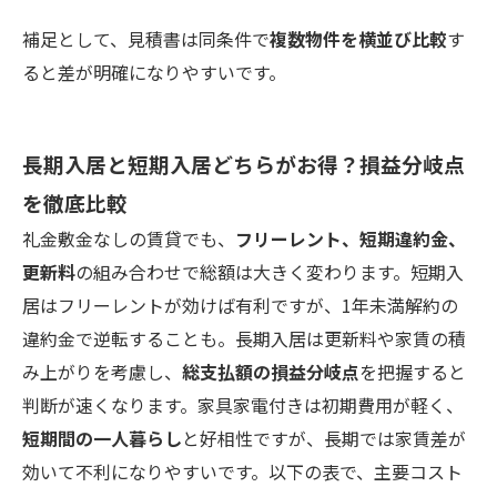
補足として、見積書は同条件で
複数物件を横並び比較
す
ると差が明確になりやすいです。
長期入居と短期入居どちらがお得？損益分岐点
を徹底比較
礼金敷金なしの賃貸でも、
フリーレント、短期違約金、
更新料
の組み合わせで総額は大きく変わります。短期入
居はフリーレントが効けば有利ですが、1年未満解約の
違約金で逆転することも。長期入居は更新料や家賃の積
み上がりを考慮し、
総支払額の損益分岐点
を把握すると
判断が速くなります。家具家電付きは初期費用が軽く、
短期間の一人暮らし
と好相性ですが、長期では家賃差が
効いて不利になりやすいです。以下の表で、主要コスト