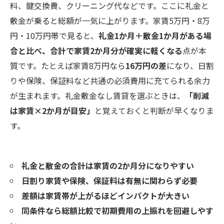
料、鍵交換費、クリーニング代などです。ここに礼金と
敷金が乗ると総額が一気に上がります。家賃5万円・8万
円・10万円帯で見ると、
礼金1か月＋敷金1か月がある場
合と比べ、合計で家賃2か月分が確実に軽くなる
点が本
質です。たとえば家賃8万円なら
16万円の差
になり、日割
りや保険、保証料など共通の必須費用に充てられる余力
が生まれます。礼金敷金なし賃貸を選ぶときは、
「削減
は家賃×2か月が目安」
と覚えておくと判断が早くなりま
す。
礼金と敷金の合計は家賃の2か月分になりやすい
日割り家賃や保険、保証料は有無に関わらず必要
差額は家賃帯が上がるほどインパクトが大きい
同条件なら総額比較で初期費用の上振れを回避しやす