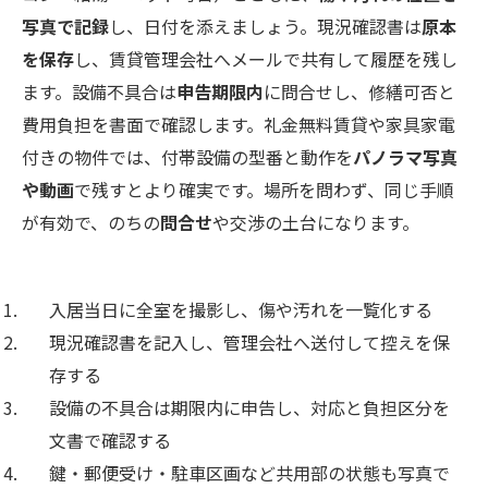
写真で記録
し、日付を添えましょう。現況確認書は
原本
を保存
し、賃貸管理会社へメールで共有して履歴を残し
ます。設備不具合は
申告期限内
に問合せし、修繕可否と
費用負担を書面で確認します。礼金無料賃貸や家具家電
付きの物件では、付帯設備の型番と動作を
パノラマ写真
や動画
で残すとより確実です。場所を問わず、同じ手順
が有効で、のちの
問合せ
や交渉の土台になります。
入居当日に全室を撮影し、傷や汚れを一覧化する
現況確認書を記入し、管理会社へ送付して控えを保
存する
設備の不具合は期限内に申告し、対応と負担区分を
文書で確認する
鍵・郵便受け・駐車区画など共用部の状態も写真で