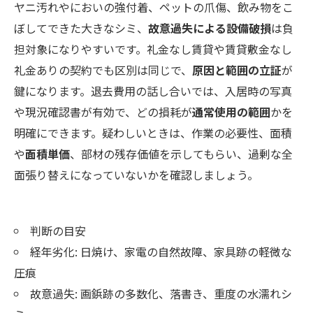
ヤニ汚れやにおいの強付着、ペットの爪傷、飲み物をこ
ぼしてできた大きなシミ、
故意過失による設備破損
は負
担対象になりやすいです。礼金なし賃貸や賃貸敷金なし
礼金ありの契約でも区別は同じで、
原因と範囲の立証
が
鍵になります。退去費用の話し合いでは、入居時の写真
や現況確認書が有効で、どの損耗が
通常使用の範囲
かを
明確にできます。疑わしいときは、作業の必要性、面積
や
面積単価
、部材の残存価値を示してもらい、過剰な全
面張り替えになっていないかを確認しましょう。
判断の目安
経年劣化: 日焼け、家電の自然故障、家具跡の軽微な
圧痕
故意過失: 画鋲跡の多数化、落書き、重度の水濡れシ