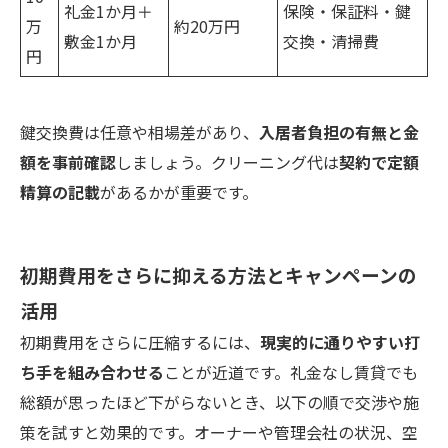
礼金1か月＋
保険・保証料・鍵
万
約20万円
敷金1か月
交換・清掃費
円
鍵交換費は任意や相場差があり、
入居者負担の有無と金
額を事前確認
しましょう。クリーニング代は
契約で定額
精算の記載
があるかが重要です。
初期費用をさらに抑える方法とキャンペーンの
活用
初期費用をさらに圧縮するには、
現実的に通りやすい打
ち手を組み合わせる
ことが近道です。礼金なし賃貸でも
総額が思ったほど下がらないとき、以下の順で交渉や施
策を試すと効果的です。オーナーや管理会社の状況、空