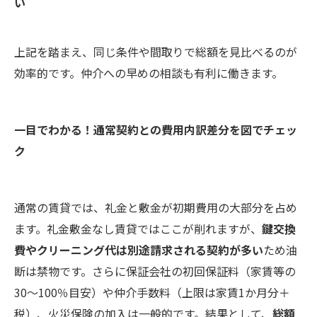
い
上記を踏まえ、同じ条件や間取りで総額を見比べるのが
効率的です。仲介への早めの相談も有利に働きます。
一目でわかる！通常契約との費用内訳差分を図でチェッ
ク
通常の賃貸では、礼金と敷金が初期費用の大部分を占め
ます。礼金敷金なし賃貸ではここが削れますが、
鍵交換
費やクリーニング代は別途請求される契約が多い
ため油
断は禁物です。さらに保証会社の初回保証料（家賃等の
30〜100％目安）や仲介手数料（上限は家賃1か月分＋
税）、火災保険の加入は一般的です。結果として、
総額