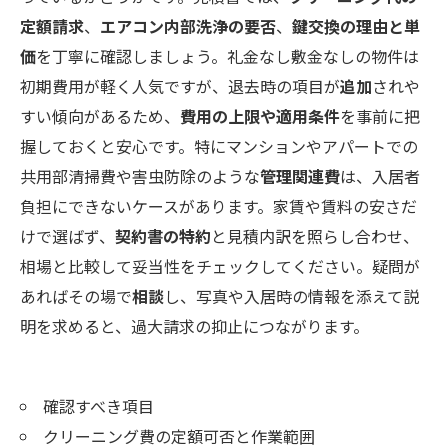
定額請求
、
エアコン内部洗浄の要否
、
鍵交換の理由と単
価
を丁寧に確認しましょう。礼金なし敷金なしの物件は
初期費用が軽く人気ですが、退去時の項目が
追加
されや
すい傾向があるため、
費用の上限や適用条件
を事前に把
握しておくと安心です。特にマンションやアパートでの
共用部清掃費や害虫防除のような
管理関連費
は、入居者
負担にできないケースがあります。家賃や賃料の安さだ
けで選ばず、
契約書の特約
と見積内訳を照らし合わせ、
相場と比較して妥当性をチェックしてください。疑問が
あればその場で
相談
し、写真や入居時の情報を添えて説
明を求めると、過大請求の抑止につながります。
確認すべき項目
クリーニング費の定額可否と作業範囲