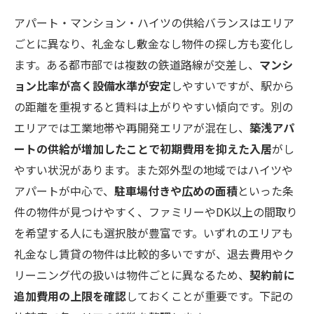
アパート・マンション・ハイツの供給バランスはエリア
ごとに異なり、礼金なし敷金なし物件の探し方も変化し
ます。ある都市部では複数の鉄道路線が交差し、
マンシ
ョン比率が高く設備水準が安定
しやすいですが、駅から
の距離を重視すると賃料は上がりやすい傾向です。別の
エリアでは工業地帯や再開発エリアが混在し、
築浅アパ
ートの供給が増加したことで初期費用を抑えた入居
がし
やすい状況があります。また郊外型の地域ではハイツや
アパートが中心で、
駐車場付きや広めの面積
といった条
件の物件が見つけやすく、ファミリーやDK以上の間取り
を希望する人にも選択肢が豊富です。いずれのエリアも
礼金なし賃貸の物件は比較的多いですが、退去費用やク
リーニング代の扱いは物件ごとに異なるため、
契約前に
追加費用の上限を確認
しておくことが重要です。下記の