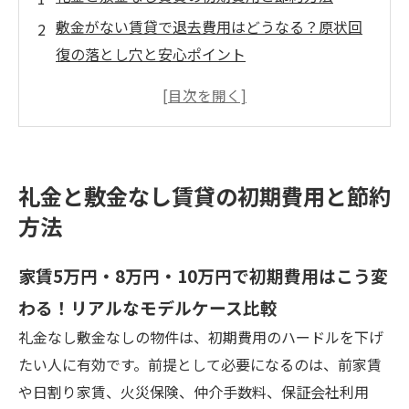
敷金がない賃貸で退去費用はどうなる？原状回
復の落とし穴と安心ポイント
礼金や敷金なし物件のデメリットもまるわか
り！後悔しない選び方のコツ
礼金敷金なし賃貸を探すための条件整理と相場
感
礼金と敷金なし賃貸の初期費用と節約
家具家電付きや保証人不要と相性抜群！礼金敷
方法
金なしの賃貸を賢く選ぶ方法
会社概要
家賃5万円・8万円・10万円で初期費用はこう変
わる！リアルなモデルケース比較
礼金なし敷金なしの物件は、初期費用のハードルを下げ
たい人に有効です。前提として必要になるのは、前家賃
や日割り家賃、火災保険、仲介手数料、保証会社利用