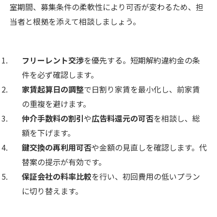
室期間、募集条件の柔軟性により可否が変わるため、担
当者と根拠を添えて相談しましょう。
フリーレント交渉
を優先する。短期解約違約金の条
件を必ず確認します。
家賃起算日の調整
で日割り家賃を最小化し、前家賃
の重複を避けます。
仲介手数料の割引
や
広告料還元の可否
を相談し、総
額を下げます。
鍵交換の再利用可否
や金額の見直しを確認します。代
替案の提示が有効です。
保証会社の料率比較
を行い、初回費用の低いプラン
に切り替えます。