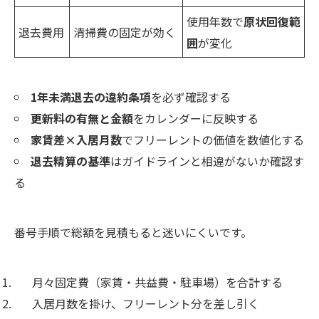
使用年数で
原状回復範
退去費用
清掃費の固定が効く
囲
が変化
1年未満退去の違約条項
を必ず確認する
更新料の有無と金額
をカレンダーに反映する
家賃差×入居月数
でフリーレントの価値を数値化する
退去精算の基準
はガイドラインと相違がないか確認す
る
番号手順で総額を見積もると迷いにくいです。
月々固定費（家賃・共益費・駐車場）を合計する
入居月数を掛け、フリーレント分を差し引く