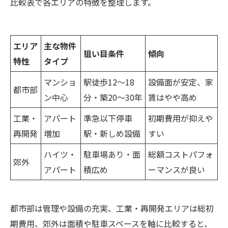
比較表で各エリアの特徴を整理します。
エリア
主な物件
狙い目条件
傾向
特性
タイプ
マンショ
駅徒歩12〜18
設備面が安定、家
都市部
ン中心
分・築20〜30年
賃はやや高め
工業・
アパート
準急以下停車
初期費用が抑えや
再開発
増加
駅・新しめ設備
すい
ハイツ・
駐車場あり・面
総額コストパフォ
郊外
アパート
積広め
ーマンスが良い
都市部は管理や設備の充実、工業・再開発エリアは総初
期費用、郊外は面積や駐車スペースを軸に比較すると、