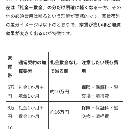
差は「礼金＋敷金」の分だけ明確に軽くなる
一方、その
他の必須費用は残るという理解が実務的です。家賃帯別
の差分イメージは以下のとおりで、
家賃が高いほど削減
効果が大きく出る
のが特徴です。
家
通常契約の加
礼金敷金なし
注意したい残存費
賃
算要素
で減る額
用
帯
5万
礼金1か月＋
保険・保証料・鍵
約10万円
円
敷金1か月
交換・清掃費
8万
礼金1か月＋
保険・保証料・鍵
約16万円
円
敷金1か月
交換・清掃費
10