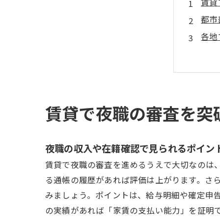
賃貸
都市
各地
初期
快適
夜の
夜職
賃貸で夜職の審査を突
賃貸
会社
夜職の収入や在籍確認で見られるポイン
賃貸で夜職の審査を進めるうえで大切なのは
る通帳の履歴があれば評価は上がります。さ
みましょう。ポイントは、給与明細や確定申
の実績があれば「家賃の支払い能力」を証明