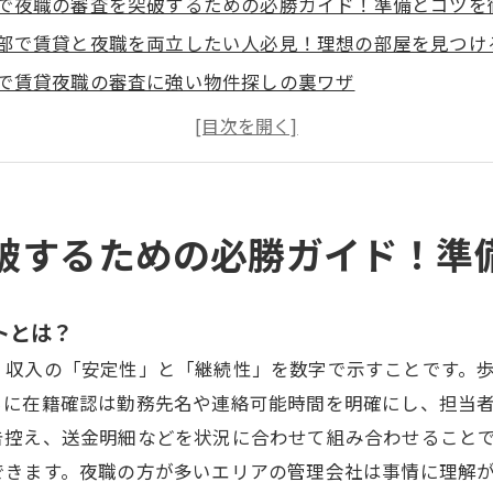
で夜職の審査を突破するための必勝ガイド！準備とコツを
部で賃貸と夜職を両立したい人必見！理想の部屋を見つけ
で賃貸夜職の審査に強い物件探しの裏ワザ
費用を賢く抑える！賃貸夜職のための契約テクニック
な住まい選びのコツと理想条件
生活リズムに合わせたマナーや対策
専門不動産と一般不動産の特徴や違い
破するための必勝ガイド！準
夜職のよくある疑問をクリアに解説
概要
トとは？
、収入の「安定性」と「継続性」を数字で示すことです。
らに在籍確認は勤務先名や連絡可能時間を明確にし、担当
告控え、送金明細などを状況に合わせて組み合わせること
できます。夜職の方が多いエリアの管理会社は事情に理解