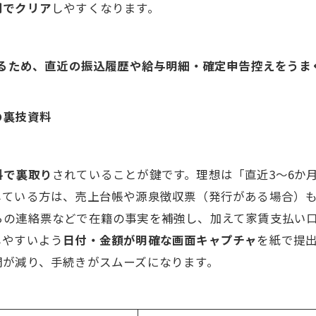
間でクリア
しやすくなります。
るため、直近の振込履歴や給与明細・確定申告控えをうま
の裏技資料
料で裏取り
されていることが鍵です。理想は「直近3〜6か
している方は、売上台帳や源泉徴収票（発行がある場合）
らの連絡票などで在籍の事実を補強し、加えて家賃支払い
しやすいよう
日付・金額が明確な画面キャプチャ
を紙で提
問が減り、手続きがスムーズになります。